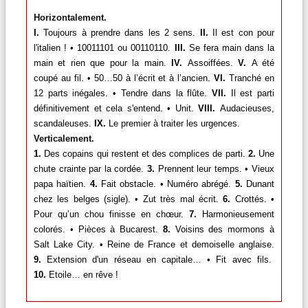
Horizontalement.
I.
Toujours à prendre dans les 2 sens.
II.
Il est con pour
l'italien ! • 10011101 ou 00110110.
III.
Se fera main dans la
main et rien que pour la main.
IV.
Assoiffées.
V.
A été
coupé au fil. • 50…50 à l’écrit et à l’ancien.
VI.
Tranché en
12 parts inégales. • Tendre dans la flûte.
VII.
Il est parti
définitivement et cela s'entend. • Unit.
VIII.
Audacieuses,
scandaleuses.
IX.
Le premier à traiter les urgences.
Verticalement.
1.
Des copains qui restent et des complices de parti.
2.
Une
chute crainte par la cordée.
3.
Prennent leur temps. • Vieux
papa haïtien.
4.
Fait obstacle. • Numéro abrégé.
5.
Dunant
chez les belges (sigle). • Zut très mal écrit.
6.
Crottés. •
Pour qu’un chou finisse en chœur.
7.
Harmonieusement
colorés. • Pièces à Bucarest.
8.
Voisins des mormons à
Salt Lake City. • Reine de France et demoiselle anglaise.
9.
Extension d'un réseau en capitale… • Fit avec fils.
10.
Etoile… en rêve !