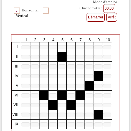
Mode d'emploi
Chronomètre :
Horizontal
Vertical
1
2
3
4
5
6
7
8
9
10
I
II
III
IV
V
VI
VII
VIII
IX