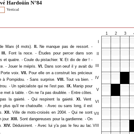
rvé Hardoüin N°84
Vertical
1
2
3
I
de Marx (4 mots).
II.
Ne manque pas de ressort. -
III.
Font la noce. - Études pour percer dans son
II
s et quatre. - Coule du pistachier.
V.
Et dix de der ! -
III
te. - Jouer le mépris.
VI.
Dans son oeuf il y avait du
 Porte voix.
VII.
Pour elle on a construit les précieux
IV
ue à Pompidou. - Sans surprise.
VIII.
Tout va bien. -
trou. - Un spécialiste qui ne l'est pas.
IX.
Manip pour
V
e met à table. - On ne l'a pas doublée. - Entre côtes.
as la gaieté. - Qui respirent la gaieté.
XI.
Vent
VI
e plus qu'il ne chatouille. - Avec ou sans long, il est
s.
XII.
Ville de mots-croisés en 2004. - Qui ne sont
VII
 jour.
XIII.
Sont dangereuses pour la gardienne. - On
u.
XIV.
Déduisirent. - Avec lui y'a pas le feu au lac.
VIII
.