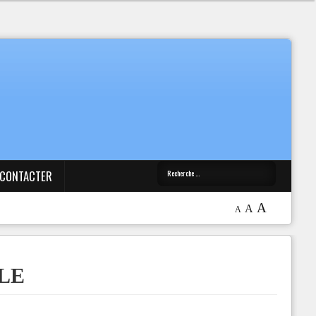
 CONTACTER
A
A
A
ILE