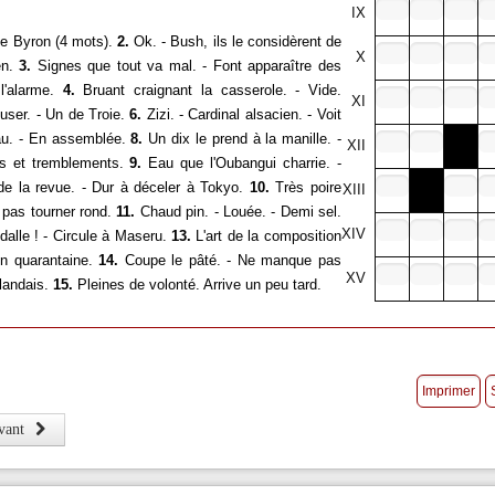
IX
e Byron (4 mots).
2.
Ok. - Bush, ils le considèrent de
X
ën.
3.
Signes que tout va mal. - Font apparaître des
'alarme.
4.
Bruant craignant la casserole. - Vide.
XI
user. - Un de Troie.
6.
Zizi. - Cardinal alsacien. - Voit
au. - En assemblée.
8.
Un dix le prend à la manille. -
XII
s et tremblements.
9.
Eau que l'Oubangui charrie. -
de la revue. - Dur à déceler à Tokyo.
10.
Très poire
XIII
pas tourner rond.
11.
Chaud pin. - Louée. - Demi sel.
XIV
alle ! - Circule à Maseru.
13.
L'art de la composition
en quarantaine.
14.
Coupe le pâté. - Ne manque pas
XV
rlandais.
15.
Pleines de volonté. Arrive un peu tard.
vant