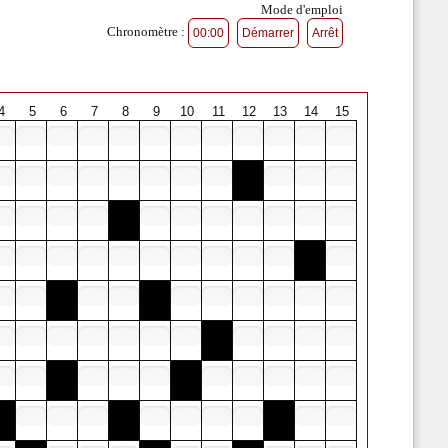
Mode d'emploi
Chronomètre :
4
5
6
7
8
9
10
11
12
13
14
15