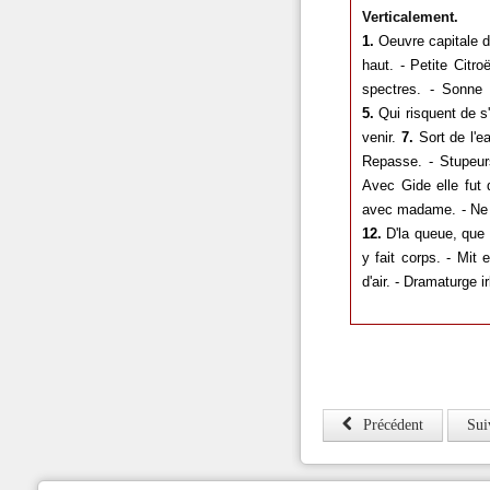
Verticalement.
1.
Oeuvre capitale d
haut. - Petite Citro
spectres. - Sonne l
5.
Qui risquent de s'
venir.
7.
Sort de l'e
Repasse. - Stupeur
Avec Gide elle fut 
avec madame. - Ne 
12.
D'la queue, que d
y fait corps. - Mit 
d'air. - Dramaturge i
Précédent
Sui