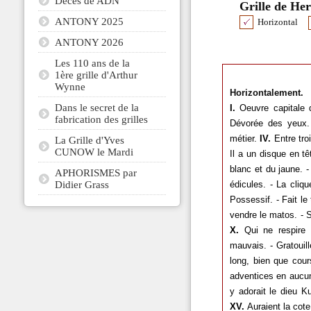
Décès de ADN
Grille de He
ANTONY 2025
Horizontal
ANTONY 2026
Les 110 ans de la
1ère grille d'Arthur
Wynne
Horizontalement.
Dans le secret de la
I.
Oeuvre capitale 
fabrication des grilles
Dévorée des yeux.
métier.
IV.
Entre troi
La Grille d'Yves
CUNOW le Mardi
Il a un disque en tê
blanc et du jaune. -
APHORISMES par
Didier Grass
édicules. - La cliq
Possessif. - Fait le 
vendre le matos. - S
X.
Qui ne respire p
mauvais. - Gratouill
long, bien que cour
adventices en aucun
y adorait le dieu K
XV.
Auraient la cote