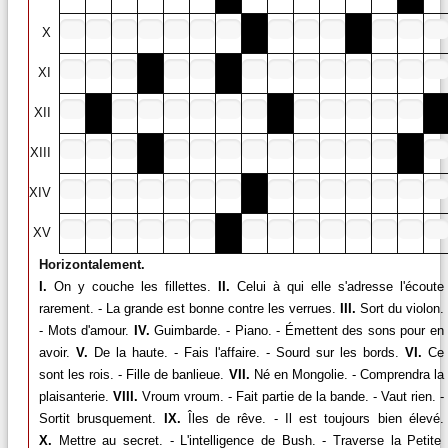
X
XI
XII
XIII
XIV
XV
Horizontalement.
I.
On y couche les fillettes.
II.
Celui à qui elle s'adresse l'écoute
rarement. - La grande est bonne contre les verrues.
III.
Sort du violon.
- Mots d'amour.
IV.
Guimbarde. - Piano. - Émettent des sons pour en
avoir.
V.
De la haute. - Fais l'affaire. - Sourd sur les bords.
VI.
Ce
sont les rois. - Fille de banlieue.
VII.
Né en Mongolie. - Comprendra la
plaisanterie.
VIII.
Vroum vroum. - Fait partie de la bande. - Vaut rien. -
Sortit brusquement.
IX.
Îles de rêve. - Il est toujours bien élevé.
X.
Mettre au secret. - L'intelligence de Bush. - Traverse la Petite