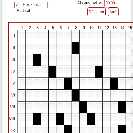
Chronomètre :
Horizontal
Vertical
1
2
3
4
5
6
7
8
9
10
11
12
13
14
15
I
II
III
IV
V
VI
VII
VIII
IX