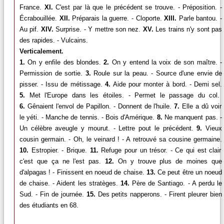
France.
XI.
C'est par là que le précédent se trouve. - Préposition. -
Écrabouillée.
XII.
Préparais la guerre. - Cloporte.
XIII.
Parle bantou. -
Au pif.
XIV.
Surprise. - Y mettre son nez.
XV.
Les trains n'y sont pas
des rapides. - Vulcains.
Verticalement.
1.
On y enfile des blondes.
2.
On y entend la voix de son maître. -
Permission de sortie.
3.
Roule sur la peau. - Source d'une envie de
pisser. - Issu de métissage.
4.
Aide pour monter à bord. - Demi sel.
5.
Met l'Europe dans les étoiles. - Permet le passage du col.
6.
Gênaient l'envol de Papillon. - Donnent de l'huile.
7.
Elle a dû voir
le yéti. - Manche de tennis. - Bois d'Amérique.
8.
Ne manquent pas. -
Un célèbre aveugle y mourut. - Lettre pout le précédent.
9.
Vieux
cousin germain. - Oh, le veinard ! - A retrouvé sa cousine germaine.
10.
Estropier. - Brique.
11.
Refuge pour un trésor. - Ce qui est clair
c'est que ça ne l'est pas.
12.
On y trouve plus de moines que
d'alpagas ! - Finissent en noeud de chaise.
13.
Ce peut être un noeud
de chaise. - Aident les stratèges.
14.
Père de Santiago. - A perdu le
Sud. - Fin de journée.
15.
Des petits napperons. - Firent pleurer bien
des étudiants en 68.