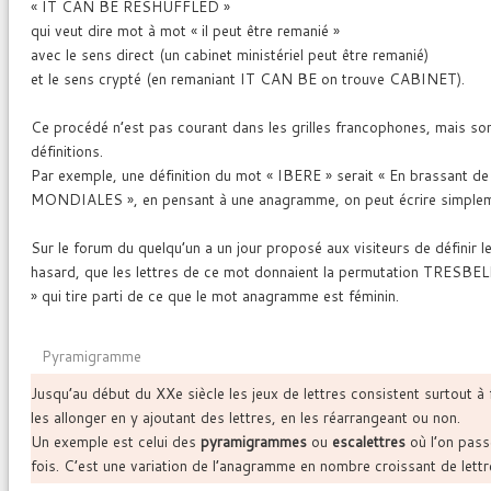
« IT CAN BE RESHUFFLED »
qui veut dire mot à mot « il peut être remanié »
avec le sens direct (un cabinet ministériel peut être remanié)
et le sens crypté (en remaniant IT CAN BE on trouve CABINET).
Ce procédé n’est pas courant dans les grilles francophones, mais son 
définitions.
Par exemple, une définition du mot « IBERE » serait « En brassant de l
MONDIALES », en pensant à une anagramme, on peut écrire simplemen
Sur le forum du quelqu’un a un jour proposé aux visiteurs de définir
hasard, que les lettres de ce mot donnaient la permutation TRESBELL
» qui tire parti de ce que le mot anagramme est féminin.
Pyramigramme
Jusqu’au début du XXe siècle les jeux de lettres consistent surtout à
les allonger en y ajoutant des lettres, en les réarrangeant ou non.
Un exemple est celui des
pyramigrammes
ou
escalettres
où l’on passe
fois. C’est une variation de l’anagramme en nombre croissant de lettr